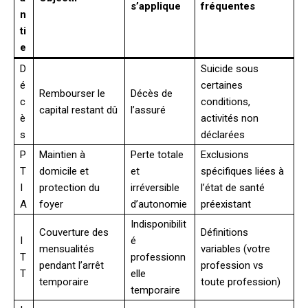
s’applique
fréquentes
n
ti
e
D
Suicide sous
é
certaines
Rembourser le
Décès de
c
conditions,
capital restant dû
l’assuré
è
activités non
s
déclarées
P
Maintien à
Perte totale
Exclusions
T
domicile et
et
spécifiques liées à
I
protection du
irréversible
l’état de santé
A
foyer
d’autonomie
préexistant
Indisponibilit
Couverture des
Définitions
I
é
mensualités
variables (votre
T
professionn
pendant l’arrêt
profession vs
T
elle
temporaire
toute profession)
temporaire