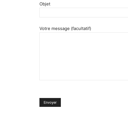
Objet
Votre message (facultatif)
Veuillez
laisser
ce
champ
vide.