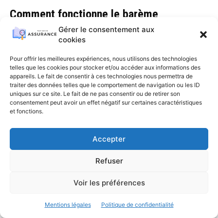
Comment fonctionne le barème
d’indemnisation ?
Gérer le consentement aux
cookies
Garantie des accidents de la vie
1 novembre 2025
0
En France, les barèmes d'indemnisation sont devenus des repères
Pour offrir les meilleures expériences, nous utilisons des technologies
telles que les cookies pour stocker et/ou accéder aux informations des
incontournables, non seulement pour les tribunaux mais aussi pour les
appareils. Le fait de consentir à ces technologies nous permettra de
assureurs et bien d'autres instances. En...
traiter des données telles que le comportement de navigation ou les ID
uniques sur ce site. Le fait de ne pas consentir ou de retirer son
consentement peut avoir un effet négatif sur certaines caractéristiques
et fonctions.
1
2
Accepter
Refuser
Voir les préférences
Mentions légales
Politique de confidentialité