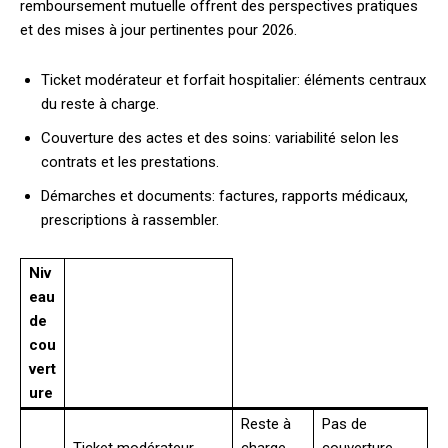
remboursement mutuelle offrent des perspectives pratiques
et des mises à jour pertinentes pour 2026.
Ticket modérateur et forfait hospitalier: éléments centraux
du reste à charge.
Couverture des actes et des soins: variabilité selon les
contrats et les prestations.
Démarches et documents: factures, rapports médicaux,
prescriptions à rassembler.
Niv
eau
de
cou
vert
ure
Reste à
Pas de
Ticket modérateur,
charge
couverture