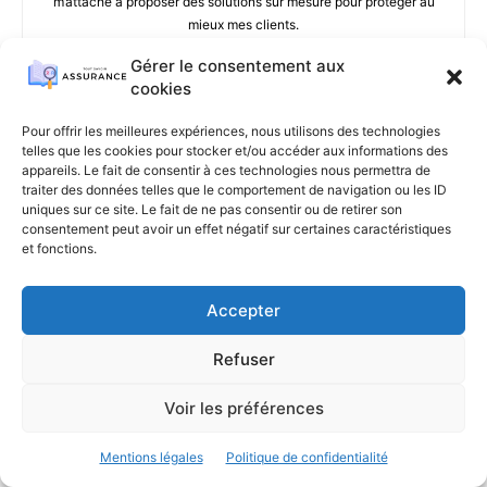
m’attache à proposer des solutions sur mesure pour protéger au
mieux mes clients.
Gérer le consentement aux
cookies
Pour offrir les meilleures expériences, nous utilisons des technologies
ARTICLES SIMILAIRES
telles que les cookies pour stocker et/ou accéder aux informations des
appareils. Le fait de consentir à ces technologies nous permettra de
traiter des données telles que le comportement de navigation ou les ID
Comment choisir sa mutuelle
uniques sur ce site. Le fait de ne pas consentir ou de retirer son
consentement peut avoir un effet négatif sur certaines caractéristiques
santé lorsque l’on...
et fonctions.
Mutuelle santé
1 août 2026
Accepter
Combien coûte une mutuelle
santé pour un...
Refuser
Mutuelle santé
20 juillet 2026
Voir les préférences
Assurance voyage : ce qu’il faut
Mentions légales
Politique de confidentialité
vérifier...