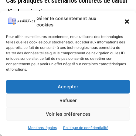
Cas pratiques et scénarios concrets de calcul
d’indemnisation
Gérer le consentement aux
cookies
Les cas pratiques permettent de consolider la
compréhension des mécanismes et d’éclairer les choix à
Pour offrir les meilleures expériences, nous utilisons des technologies
réaliser avant la souscription et lors de la gestion d’un
telles que les cookies pour stocker et/ou accéder aux informations des
appareils. Le fait de consentir à ces technologies nous permettra de
sinistre. Considérons le cas d’un appartement assuré pour
traiter des données telles que le comportement de navigation ou les ID
250 000 € et d’un sinistre qui touche plusieurs éléments du
uniques sur ce site. Le fait de ne pas consentir ou de retirer son
mobilier et des équipements. Supposons une estimation des
consentement peut avoir un effet négatif sur certaines caractéristiques
et fonctions.
dommages à 30 000 €. Si la franchise fixe est de 1 000 €, et
que la franchise proportionnelle est de 5 %, l’indemnisation se
calcule ainsi: le montant soumis à franchise proportionnelle
Accepter
est 30 000 € × 5 % = 1 500 €. Cependant, la franchise fixe de 1
Refuser
000 € s’applique sur le total. L’indemnité brute serait donc de
30 000 € – 1 500 € – 1 000 € = 27 500 €. Ce calcul montre
Voir les préférences
comment les différentes franchises interagissent et
influencent le remboursement final. En pratique, les montants
Mentions légales
Politique de confidentialité
réels pris en charge peuvent également être modifiés par les