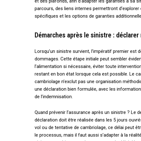
et des plafonds, afin d’adapter les garanties à sa sit
parcours, des liens internes permettront d’explor
spécifiques et les options de garanties additionnell
Démarches après le sinistre : déclare
Lorsqu’un sinistre survient, l’impératif premier est 
dommages. Cette étape initiale peut sembler évident
l’alimentation si nécessaire, éviter toute interventio
restant en bon état lorsque cela est possible. Le c
cambriolage n’exclut pas une organisation méthodiqu
une déclaration bien formulée, avec les informations e
de l’indemnisation.
Quand prévenir l’assurance après un sinistre ? Le dé
déclaration doit être réalisée dans les 5 jours ouvré
vol ou de tentative de cambriolage, ce délai peut êt
le processus, mais il faut aussi s’adapter à la réal