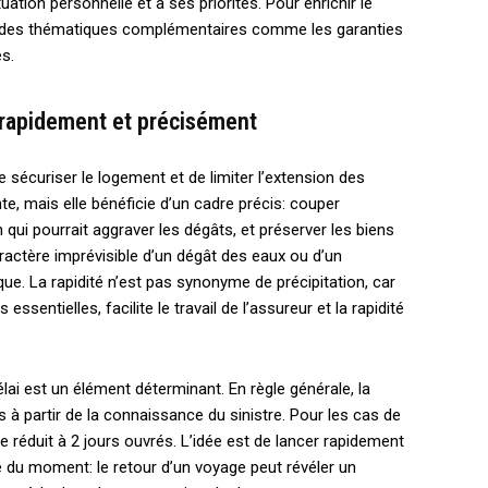
uation personnelle et à ses priorités. Pour enrichir le
er des thématiques complémentaires comme les garanties
es.
r rapidement et précisément
de sécuriser le logement et de limiter l’extension des
e, mais elle bénéficie d’un cadre précis: couper
n qui pourrait aggraver les dégâts, et préserver les biens
aractère imprévisible d’un dégât des eaux ou d’un
e. La rapidité n’est pas synonyme de précipitation, car
ssentielles, facilite le travail de l’assureur et la rapidité
lai est un élément déterminant. En règle générale, la
s à partir de la connaissance du sinistre. Pour les cas de
re réduit à 2 jours ouvrés. L’idée est de lancer rapidement
ité du moment: le retour d’un voyage peut révéler un