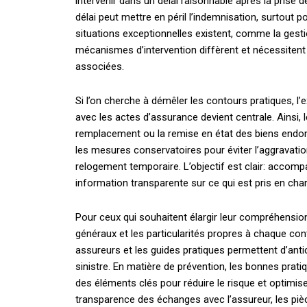
intervenir dans un délai raisonnable après la pri
délai peut mettre en péril l’indemnisation, surtout p
situations exceptionnelles existent, comme la gestio
mécanismes d’intervention diffèrent et nécessitent 
associées.
Si l’on cherche à démêler les contours pratiques, l’e
avec les actes d’assurance devient centrale. Ainsi,
remplacement ou la remise en état des biens endomm
les mesures conservatoires pour éviter l’aggravation
relogement temporaire. L’objectif est clair: accomp
information transparente sur ce qui est pris en char
Pour ceux qui souhaitent élargir leur compréhensio
généraux et les particularités propres à chaque con
assureurs et les guides pratiques permettent d’antici
sinistre. En matière de prévention, les bonnes prati
des éléments clés pour réduire le risque et optimise
transparence des échanges avec l’assureur, les pièce