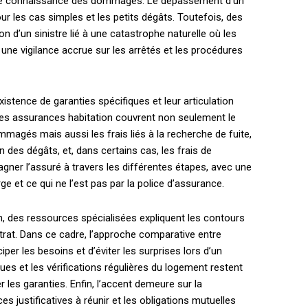
se de connaissance des dommages. Le dépassement d’un
our les cas simples et les petits dégâts. Toutefois, des
n d’un sinistre lié à une catastrophe naturelle où les
une vigilance accrue sur les arrêtés et les procédures
xistence de garanties spécifiques et leur articulation
 les assurances habitation couvrent non seulement le
agés mais aussi les frais liés à la recherche de fuite,
 des dégâts, et, dans certains cas, les frais de
agner l’assuré à travers les différentes étapes, avec une
ge et ce qui ne l’est pas par la police d’assurance.
n, des ressources spécialisées expliquent les contours
trat. Dans ce cadre, l’approche comparative entre
per les besoins et d’éviter les surprises lors d’un
ques et les vérifications régulières du logement restent
r les garanties. Enfin, l’accent demeure sur la
s justificatives à réunir et les obligations mutuelles