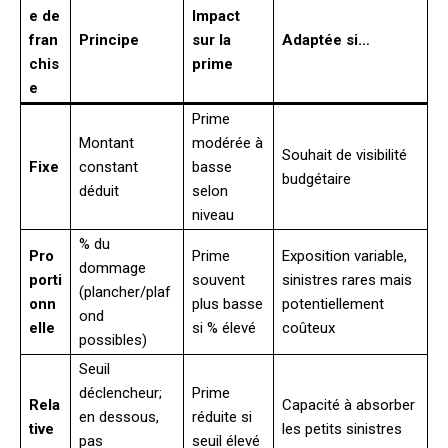
e de
Impact
fran
Principe
sur la
Adaptée si…
chis
prime
e
Prime
Montant
modérée à
Souhait de visibilité
Fixe
constant
basse
budgétaire
déduit
selon
niveau
% du
Pro
Prime
Exposition variable,
dommage
porti
souvent
sinistres rares mais
(plancher/plaf
onn
plus basse
potentiellement
ond
elle
si % élevé
coûteux
possibles)
Seuil
déclencheur;
Prime
Rela
Capacité à absorber
en dessous,
réduite si
tive
les petits sinistres
pas
seuil élevé