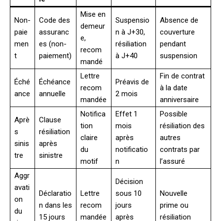
Mise en
Non-
Code des
Suspensio
Absence de
demeur
paie
assuranc
n à J+30,
couverture
e,
men
es (non-
résiliation
pendant
recom
t
paiement)
à J+40
suspension
mandé
Lettre
Fin de contrat
Éché
Échéance
Préavis de
recom
à la date
ance
annuelle
2 mois
mandée
anniversaire
Notifica
Effet 1
Possible
Aprè
Clause
tion
mois
résiliation des
s
résiliation
claire
après
autres
sinis
après
du
notificatio
contrats par
tre
sinistre
motif
n
l’assuré
Aggr
Décision
avati
Déclaratio
Lettre
sous 10
Nouvelle
on
n dans les
recom
jours
prime ou
du
15 jours
mandée
après
résiliation