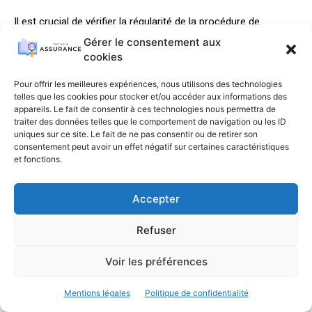
Il est crucial de vérifier la régularité de la procédure de
résiliation. Contester auprès du service réclamation ou du
Gérer le consentement aux
médiateur peut être une option, tout comme préparer un
cookies
nouveau dossier pour un nouvel assureur.
Pour offrir les meilleures expériences, nous utilisons des technologies
telles que les cookies pour stocker et/ou accéder aux informations des
Pourquoi est-il important de déclarer les
appareils. Le fait de consentir à ces technologies nous permettra de
traiter des données telles que le comportement de navigation ou les ID
changements de situation?
uniques sur ce site. Le fait de ne pas consentir ou de retirer son
consentement peut avoir un effet négatif sur certaines caractéristiques
et fonctions.
Déclarer les changements de situation, comme un
changement d'usage
du véhicule, est essentiel pour éviter
des litiges sur la tarification ou la validité des garanties, et
Accepter
pour maintenir une couverture adéquate.
Refuser
Voir les préférences
Mentions légales
Politique de confidentialité