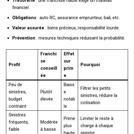
Trésorerie
: une franchise haute exige un matelas
financier.
Obligations
: auto RC, assurance emprunteur, bail, etc.
Valeur assurée
: biens précieux, responsabilité lourde.
Prévention
: mesures techniques réduisant la probabilité.
Franchi
Effet
se
sur
Profil
Pourquoi
conseill
prim
ée
e
Peu de
Baiss
Filtrer les petits
sinistres,
Plutôt
e
sinistres, réduire la
budget
élevée
notab
cotisation
contraint
le
Sinistres
Prime
Limiter le reste à
fréquents,
Modérée
plus
charge à chaque
faible
à basse
haute
sinistre