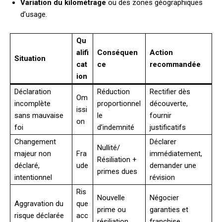
Variation du kilométrage
ou des zones géographiques
d’usage.
Qu
alifi
Conséquen
Action
Situation
cat
ce
recommandée
ion
Déclaration
Réduction
Rectifier dès
Om
incomplète
proportionnel
découverte,
issi
sans mauvaise
le
fournir
on
foi
d’indemnité
justificatifs
Changement
Déclarer
Nullité/
majeur non
Fra
immédiatement,
Résiliation +
déclaré,
ude
demander une
primes dues
intentionnel
révision
Ris
Nouvelle
Négocier
Aggravation du
que
prime ou
garanties et
risque déclarée
acc
résiliation
franchise