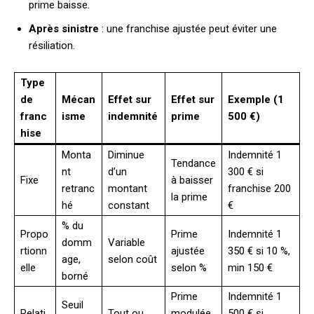
prime baisse.
Après sinistre
: une franchise ajustée peut éviter une
résiliation.
Type
de
Mécan
Effet sur
Effet sur
Exemple (1
franc
isme
indemnité
prime
500 €)
hise
Monta
Diminue
Indemnité 1
Tendance
nt
d’un
300 € si
Fixe
à baisser
retranc
montant
franchise 200
la prime
hé
constant
€
% du
Propo
Prime
Indemnité 1
domm
Variable
rtionn
ajustée
350 € si 10 %,
age,
selon coût
elle
selon %
min 150 €
borné
Prime
Indemnité 1
Seuil
Relati
Tout ou
modulée
500 € si