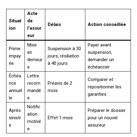
Acte
Situat
de
Délais
Action conseillée
ion
l’assur
eur
Mise
Payer avant
Prime
Suspension à 30
en
suspension,
impay
jours, résiliation
demeur
demander un
ée
à 40 jours
e
échéancier
Échéa
Lettre
Comparer et
nce
recom
Préavis de 2
repositionner les
annuel
mandé
mois
garanties
le
e
Notific
Après
Préparer le dossier
ation
sinistr
Effet 1 mois
pour un nouvel
motivé
e
assureur
e