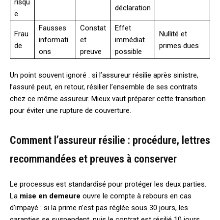
risqu
déclaration
e
Fausses
Constat
Effet
Frau
Nullité et
informati
et
immédiat
de
primes dues
ons
preuve
possible
Un point souvent ignoré : si l’assureur résilie après sinistre,
l’assuré peut, en retour, résilier l’ensemble de ses contrats
chez ce même assureur. Mieux vaut préparer cette transition
pour éviter une rupture de couverture.
Comment l’assureur résilie : procédure, lettres
recommandées et preuves à conserver
Le processus est standardisé pour protéger les deux parties.
La
mise en demeure
ouvre le compte à rebours en cas
d’impayé : si la prime n’est pas réglée sous 30 jours, les
garanties se suspendent, puis le contrat est résilié 10 jours