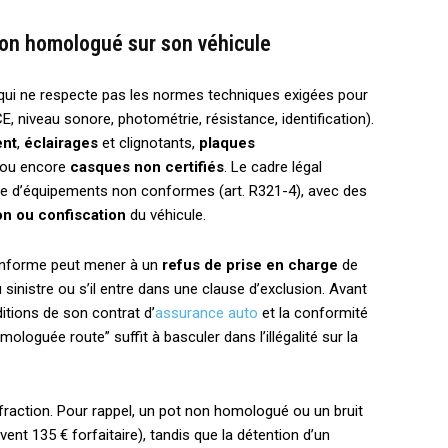
on homologué sur son véhicule
 qui ne respecte pas les normes techniques exigées pour
E, niveau sonore, photométrie, résistance, identification).
ent
,
éclairages
et clignotants,
plaques
 ou encore
casques non certifiés
. Le cadre légal
ente d’équipements non conformes (art. R321-4), avec des
on ou confiscation
du véhicule.
onforme peut mener à un
refus de prise en charge
de
 sinistre ou s’il entre dans une clause d’exclusion. Avant
ditions de son contrat d’
assurance auto
et la conformité
loguée route” suffit à basculer dans l’illégalité sur la
fraction. Pour rappel, un pot non homologué ou un bruit
ent 135 € forfaitaire), tandis que la détention d’un