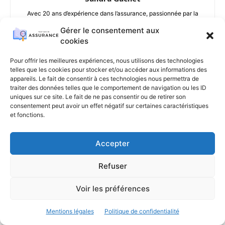
Avec 20 ans d’expérience dans l’assurance, passionnée par la
protection des personnes et des entreprises, j’accompagne mes
Gérer le consentement aux
clients dans la gestion optimale de leurs risques et leur apporte
cookies
des solutions personnalisées. Toujours curieuse, rigoureuse et à
l’écoute, j’aime transmettre et rendre le langage de l’assurance
Pour offrir les meilleures expériences, nous utilisons des technologies
accessible à tous.
telles que les cookies pour stocker et/ou accéder aux informations des
appareils. Le fait de consentir à ces technologies nous permettra de
traiter des données telles que le comportement de navigation ou les ID
uniques sur ce site. Le fait de ne pas consentir ou de retirer son
consentement peut avoir un effet négatif sur certaines caractéristiques
et fonctions.
ARTICLES SIMILAIRES
Accepter
Assurance voiture : quelles
démarches en cas...
Refuser
Assurance auto
29 juillet 2026
Voir les préférences
Assurance moto : quelles
Mentions légales
Politique de confidentialité
garanties souscrire