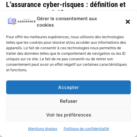
L’assurance cyber-risques : définition et
couvertures spécifiques
Gérer le consentement aux
Assurance professionnelle
12 août 2025
0
cookies
À l'ère numérique actuelle, où chaque clic peut ouvrir une porte à des
Pour offrir les meilleures expériences, nous utilisons des technologies
cyber-attaques, la protection contre ces risques devient cruciale. Le
telles que les cookies pour stocker et/ou accéder aux informations des
cyber-espace, bien que...
appareils. Le fait de consentir à ces technologies nous permettra de
traiter des données telles que le comportement de navigation ou les ID
uniques sur ce site. Le fait de ne pas consentir ou de retirer son
consentement peut avoir un effet négatif sur certaines caractéristiques
1
2
et fonctions.
Accepter
Refuser
Voir les préférences
Mentions légales
Politique de confidentialité