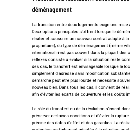
déménagement
La transition entre deux logements exige une mise 
Deux options principales s’offrent lorsque le démé
résilier et souscrire un nouveau contrat adapté à la 
propriétaire), du type de déménagement (même vil
international n’est pas couvert dans la plupart des
réflexes consiste à évaluer si la situation reste co
des cas, le transfert est envisageable lorsque le lo
simplement d’adresse sans modification substantielle
démarche peut être plus lourde et nécessite souven
nouveau bien. Dans tous les cas, il convient de réali
afin d’éviter les écarts de couverture et les coûts i
Le rôle du transfert ou de la résiliation s’inscrit da
préserver certaines conditions et d’éviter la ruptur
précise des dates d’effet et des garanties. La résilia
protection parfaitement adaptée à la situation p