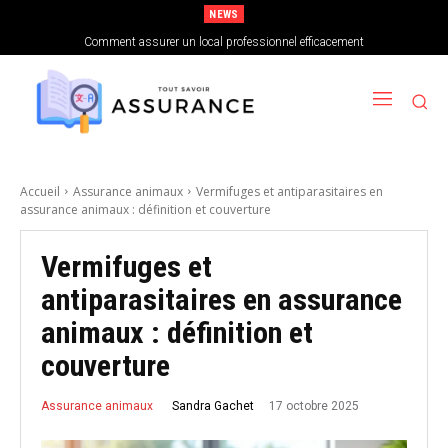
NEWS
Comment choisir sa mutuelle santé lorsque l’on est indépendant
Comment assurer un local professionnel efficacement
Accueil
Assurance animaux
Vermifuges et antiparasitaires en
assurance animaux : définition et couverture
Vermifuges et
antiparasitaires en assurance
animaux : définition et
couverture
17 octobre 2025
Sandra Gachet
Assurance animaux