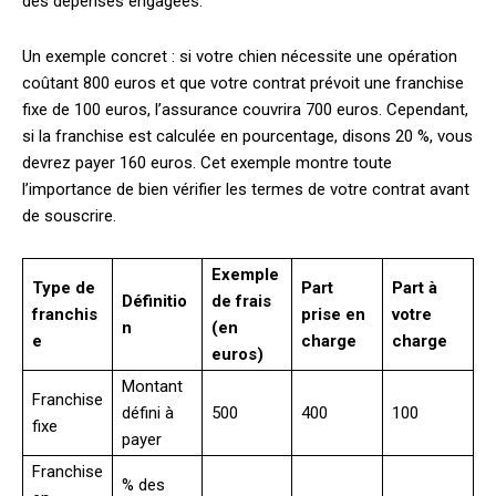
des dépenses engagées.
Un exemple concret : si votre chien nécessite une opération
coûtant 800 euros et que votre contrat prévoit une franchise
fixe de 100 euros, l’assurance couvrira 700 euros. Cependant,
si la franchise est calculée en pourcentage, disons 20 %, vous
devrez payer 160 euros. Cet exemple montre toute
l’importance de bien vérifier les termes de votre contrat avant
de souscrire.
Exemple
Type de
Part
Part à
Définitio
de frais
franchis
prise en
votre
n
(en
e
charge
charge
euros)
Montant
Franchise
défini à
500
400
100
fixe
payer
Franchise
% des