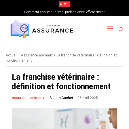
NEWS
Comment choisir sa mutuelle santé lorsque l’on est indépendant
Comment assurer un local professionnel efficacement
Accueil
Assurance animaux
La franchise vétérinaire : définition et
fonctionnement
La franchise vétérinaire :
définition et fonctionnement
26 avril 2025
Sandra Gachet
Assurance animaux