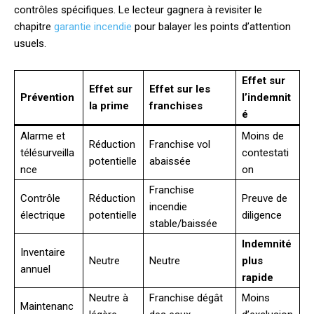
contrôles spécifiques. Le lecteur gagnera à revisiter le
chapitre
garantie incendie
pour balayer les points d’attention
usuels.
Effet sur
Effet sur
Effet sur les
Prévention
l’indemnit
la prime
franchises
é
Alarme et
Moins de
Réduction
Franchise vol
télésurveilla
contestati
potentielle
abaissée
nce
on
Franchise
Contrôle
Réduction
Preuve de
incendie
électrique
potentielle
diligence
stable/baissée
Indemnité
Inventaire
Neutre
Neutre
plus
annuel
rapide
Neutre à
Franchise dégât
Moins
Maintenanc