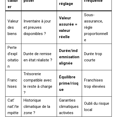
calibr
poser
fréquente
réglage
er
Sous-
Valeur
Valeur
Inventaire à jour
assurance,
assurée =
des
et preuves
règle
valeur
biens
disponibles ?
proportionnell
réelle
e
Perte
Durée/ind
d’expl
Durée de remise
Durée trop
emnisation
oitatio
en état réaliste ?
courte
alignée
n
Trésorerie
Équilibre
Franc
compatible avec
Franchises
prime/risq
hises
le reste à charge
trop élevées
ue
?
Cat’
Historique
Garanties
Oubli du risque
nat’/te
climatique de la
climatiques
local
mpête
zone ?
activées