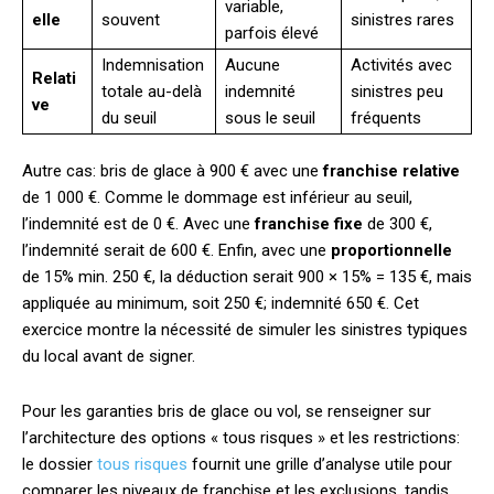
variable,
elle
souvent
sinistres rares
parfois élevé
Indemnisation
Aucune
Activités avec
Relati
totale au-delà
indemnité
sinistres peu
ve
du seuil
sous le seuil
fréquents
Autre cas: bris de glace à 900 € avec une
franchise relative
de 1 000 €. Comme le dommage est inférieur au seuil,
l’indemnité est de 0 €. Avec une
franchise fixe
de 300 €,
l’indemnité serait de 600 €. Enfin, avec une
proportionnelle
de 15% min. 250 €, la déduction serait 900 × 15% = 135 €, mais
appliquée au minimum, soit 250 €; indemnité 650 €. Cet
exercice montre la nécessité de simuler les sinistres typiques
du local avant de signer.
Pour les garanties bris de glace ou vol, se renseigner sur
l’architecture des options « tous risques » et les restrictions:
le dossier
tous risques
fournit une grille d’analyse utile pour
comparer les niveaux de franchise et les exclusions, tandis