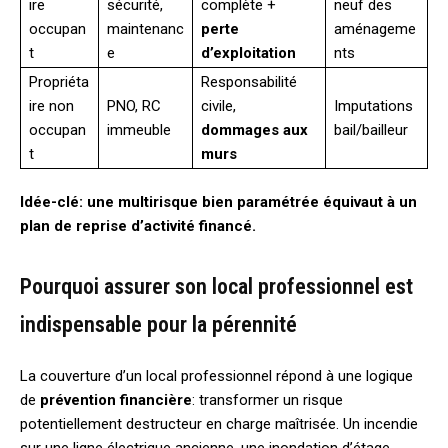
ire
sécurité,
complète +
neuf des
occupan
maintenanc
perte
aménageme
t
e
d’exploitation
nts
Propriéta
Responsabilité
ire non
PNO, RC
civile,
Imputations
occupan
immeuble
dommages aux
bail/bailleur
t
murs
Idée-clé: une multirisque bien paramétrée équivaut à un
plan de reprise d’activité financé.
Pourquoi assurer son local professionnel est
indispensable pour la pérennité
La couverture d’un local professionnel répond à une logique
de
prévention financière
: transformer un risque
potentiellement destructeur en charge maîtrisée. Un incendie
sur une ligne électrique ancienne, une inondation d’étage