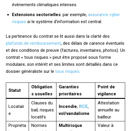
événements climatiques intenses.
Extensions sectorielles
: par exemple,
assurance cyber
risques
si le système d’information est central.
La pertinence du contrat se lit aussi dans la clarté des
plafonds de remboursement
, des délais de carence éventuels
et des conditions de preuve (factures, inventaires, photos). Un
contrat « tous risques » peut être proposé sous forme
modulaire; son intérêt et ses limites sont détaillés dans ce
dossier généraliste sur le
tous risques
.
Obligation
Garanties
Point de
Statut
s usuelles
prioritaires
vigilance
Clauses du
Attestation
Locatair
Incendie
,
RCE
,
bail, risques
annuelle au
e
vol/vandalisme
locatifs
bailleur
Propriéta
Normes
Multirisque
Valeur à