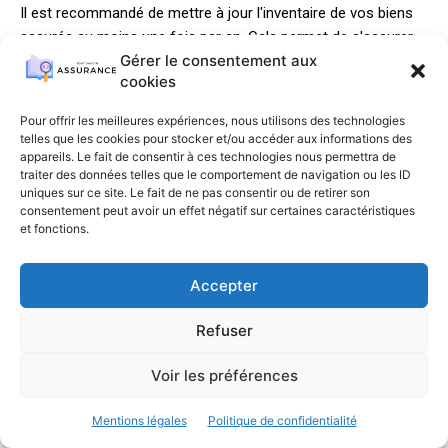
Il est recommandé de mettre à jour l'inventaire de vos biens
assurés au moins une fois par an. Cela permet de s'assurer
Gérer le consentement aux
que la valeur assurée correspond à la valeur réelle des biens
cookies
et d'éviter les problèmes de sous-assurance en cas de
sinistre.
Pour offrir les meilleures expériences, nous utilisons des technologies
telles que les cookies pour stocker et/ou accéder aux informations des
appareils. Le fait de consentir à ces technologies nous permettra de
Où trouver des ressources sur les bonnes
traiter des données telles que le comportement de navigation ou les ID
pratiques d'assurance ?
uniques sur ce site. Le fait de ne pas consentir ou de retirer son
consentement peut avoir un effet négatif sur certaines caractéristiques
et fonctions.
Des ressources sur les bonnes pratiques d'assurance pour
les locaux commerciaux sont disponibles en ligne. Elles aident
Accepter
à structurer l'analyse des garanties et à comprendre les
obligations liées à votre bail, ce qui est essentiel pour une
Refuser
couverture adéquate.
Voir les préférences
Mentions légales
Politique de confidentialité