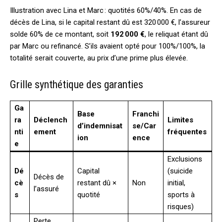
Illustration avec Lina et Marc : quotités 60%/40%. En cas de
décès de Lina, si le capital restant dû est 320 000 €, l’assureur
solde 60% de ce montant, soit
192 000 €
, le reliquat étant dû
par Marc ou refinancé. S’ils avaient opté pour 100%/100%, la
totalité serait couverte, au prix d’une prime plus élevée.
Grille synthétique des garanties
Ga
Base
Franchi
ra
Déclench
Limites
d’indemnisat
se/Car
nti
ement
fréquentes
ion
ence
e
Exclusions
Dé
Capital
(suicide
Décès de
cè
restant dû ×
Non
initial,
l’assuré
s
quotité
sports à
risques)
Perte