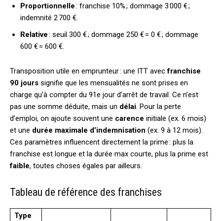
Proportionnelle
: franchise 10% ; dommage 3 000 € ;
indemnité 2 700 €.
Relative
: seuil 300 € ; dommage 250 € = 0 € ; dommage
600 € = 600 €.
Transposition utile en emprunteur : une ITT avec
franchise
90 jours
signifie que les mensualités ne sont prises en
charge qu’à compter du 91e jour d’arrêt de travail. Ce n’est
pas une somme déduite, mais un
délai
. Pour la perte
d’emploi, on ajoute souvent une
carence
initiale (ex. 6 mois)
et une
durée maximale d’indemnisation
(ex. 9 à 12 mois).
Ces paramètres influencent directement la prime : plus la
franchise est longue et la durée max courte, plus la prime est
faible
, toutes choses égales par ailleurs.
Tableau de référence des franchises
Type