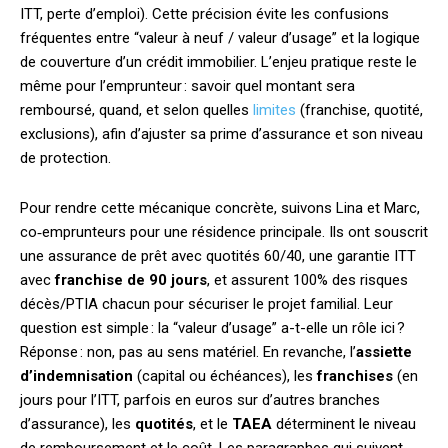
ITT, perte d’emploi). Cette précision évite les confusions
fréquentes entre “valeur à neuf / valeur d’usage” et la logique
de couverture d’un crédit immobilier. L’enjeu pratique reste le
même pour l’emprunteur : savoir quel montant sera
remboursé, quand, et selon quelles
limites
(franchise, quotité,
exclusions), afin d’ajuster sa prime d’assurance et son niveau
de protection.
Pour rendre cette mécanique concrète, suivons Lina et Marc,
co‑emprunteurs pour une résidence principale. Ils ont souscrit
une assurance de prêt avec quotités 60/40, une garantie ITT
avec
franchise de 90 jours
, et assurent 100% des risques
décès/PTIA chacun pour sécuriser le projet familial. Leur
question est simple : la “valeur d’usage” a-t-elle un rôle ici ?
Réponse : non, pas au sens matériel. En revanche, l’
assiette
d’indemnisation
(capital ou échéances), les
franchises
(en
jours pour l’ITT, parfois en euros sur d’autres branches
d’assurance), les
quotités
, et le
TAEA
déterminent le niveau
de remboursement et le coût. Les paragraphes qui suivent