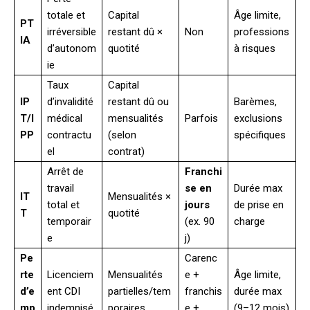
totale et
Capital
Âge limite,
PT
irréversible
restant dû ×
Non
professions
IA
d’autonom
quotité
à risques
ie
Taux
Capital
IP
d’invalidité
restant dû ou
Barèmes,
T/I
médical
mensualités
Parfois
exclusions
PP
contractu
(selon
spécifiques
el
contrat)
Arrêt de
Franchi
travail
se en
Durée max
IT
Mensualités ×
total et
jours
de prise en
T
quotité
temporair
(ex. 90
charge
e
j)
Pe
Carenc
rte
Licenciem
Mensualités
e +
Âge limite,
d’e
ent CDI
partielles/tem
franchis
durée max
mp
indemnisé
poraires
e +
(9–12 mois)