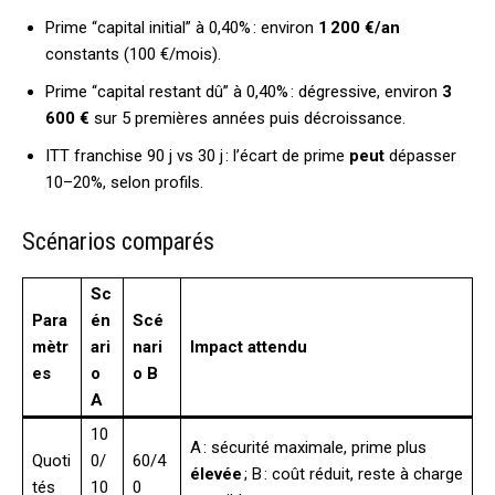
Prime “capital initial” à 0,40% : environ
1 200 €/an
constants (100 €/mois).
Prime “capital restant dû” à 0,40% : dégressive, environ
3
600 €
sur 5 premières années puis décroissance.
ITT franchise 90 j vs 30 j : l’écart de prime
peut
dépasser
10–20%, selon profils.
Scénarios comparés
Sc
Para
én
Scé
mètr
ari
nari
Impact attendu
es
o
o B
A
10
A : sécurité maximale, prime plus
Quoti
0/
60/4
élevée
; B : coût réduit, reste à charge
tés
10
0