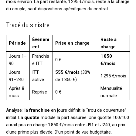
mois environ. La part restante, 1 295 €/mois, reste à la charge
du couple, sauf dispositions spécifiques du contrat.
Tracé du sinistre
Événem
Reste à
Période
Prise en charge
ent
charge
Jours 1–
Franchis
1 850
0 €
90
e ITT
€/mois
Jours
ITT
555 €/mois
(30%
1 295 €/mois
91–240
active
de 1 850 €)
Après 8
Mensualité
Reprise
0 €
mois
normale
Analyse : la
franchise
en jours définit le “trou de couverture”
initial. La
quotité
module la part assurée. Une quotité 100/100
aurait pris en charge 1 850 €/mois entre J91 et J240, au prix
d’une prime plus élevée. D’un point de vue budgétaire,