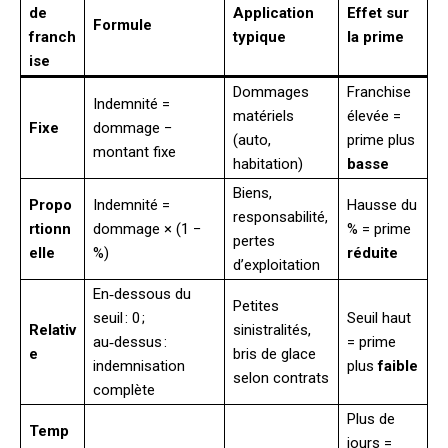
de
Application
Effet sur
Formule
franch
typique
la prime
ise
Dommages
Franchise
Indemnité =
matériels
élevée =
Fixe
dommage −
(auto,
prime plus
montant fixe
habitation)
basse
Biens,
Propo
Indemnité =
Hausse du
responsabilité,
rtionn
dommage × (1 −
% = prime
pertes
elle
%)
réduite
d’exploitation
En‑dessous du
Petites
seuil : 0 ;
Seuil haut
Relativ
sinistralités,
au‑dessus :
= prime
e
bris de glace
indemnisation
plus
faible
selon contrats
complète
Plus de
Temp
jours =