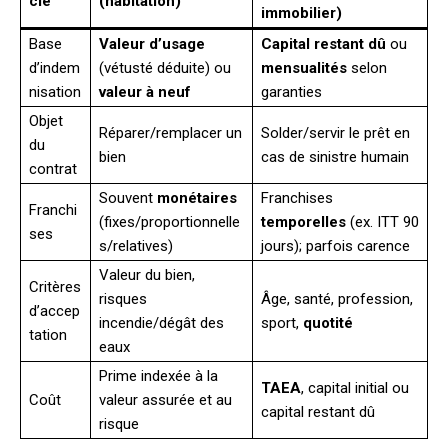
clé
(habitation)
immobilier)
Base
Valeur d’usage
Capital restant dû
ou
d’indem
(vétusté déduite) ou
mensualités
selon
nisation
valeur à neuf
garanties
Objet
Réparer/remplacer un
Solder/servir le prêt en
du
bien
cas de sinistre humain
contrat
Souvent
monétaires
Franchises
Franchi
(fixes/proportionnelle
temporelles
(ex. ITT 90
ses
s/relatives)
jours); parfois carence
Valeur du bien,
Critères
risques
Âge, santé, profession,
d’accep
incendie/dégât des
sport,
quotité
tation
eaux
Prime indexée à la
TAEA
, capital initial ou
Coût
valeur assurée et au
capital restant dû
risque