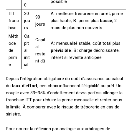
possible
0
ITT :
30
A : meilleure trésorerie en arrêt, prime
90
franc
jou
plus haute ; B : prime plus
basse
, 2
jours
hise
rs
mois de plus non couverts
Méth
Ca
Capit
ode
pit
A : mensualité stable, coût total plus
al
de
al
prévisible
; B : charge décroissante,
resta
prim
init
intérêt si revente anticipée
nt dû
e
ial
Depuis l’intégration obligatoire du coût d’assurance au calcul
du
taux d’effort
, ces choix influencent l’éligibilité au prêt. Un
couple avec 33–35% d’endettement devra parfois allonger la
franchise ITT pour réduire la prime mensuelle et rester sous
la limite. À comparer avec le risque de trésorerie en cas de
sinistre.
Pour nourrir la réflexion par analogie aux arbitrages de