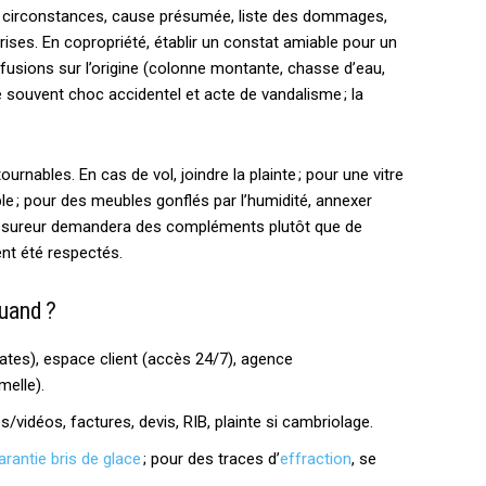
e, circonstances, cause présumée, liste des dommages,
ses. En copropriété, établir un constat amiable pour un
usions sur l’origine (colonne montante, chasse d’eau,
ue souvent choc accidentel et acte de vandalisme ; la
.
urnables. En cas de vol, joindre la plainte ; pour une vitre
ible ; pour des meubles gonflés par l’humidité, annexer
l’assureur demandera des compléments plutôt que de
ent été respectés.
quand ?
tes), espace client (accès 24/7), agence
elle).
os/vidéos, factures, devis, RIB, plainte si cambriolage.
arantie bris de glace
; pour des traces d’
effraction
, se