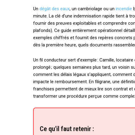
Un
dégât des eaux
, un cambriolage ou un
incendie
b
minute. La clé d’une indemnisation rapide tient à tro
fournir des preuves exploitables et comprendre comm
plafonds). Ce guide entièrement opérationnel détaill
exemples chiffrés et fournit des repères concrets pou
dès la première heure, quels documents rassembler
Un fil conducteur sert d’exemple : Camille, locatai
prolongé ; quelques semaines plus tard, un voisin s
comment les délais légaux s’appliquent, comment
impacte le remboursement. En filigrane, une définit
franchises permettent de mieux lire son contrat et d’a
transformer une procédure perçue comme complexe e
Ce qu'il faut retenir :