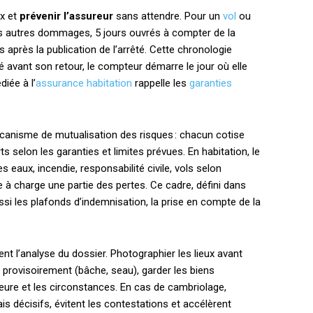
ux et
prévenir l’assureur
sans attendre. Pour un
vol
ou
 les autres dommages, 5 jours ouvrés à compter de la
s après la publication de l’arrêté. Cette chronologie
té avant son retour, le compteur démarre le jour où elle
diée à l’
assurance habitation
rappelle les
garanties
mécanisme de mutualisation des risques : chacun cotise
s selon les garanties et limites prévues. En habitation, le
eaux, incendie, responsabilité civile, vols selon
e à charge une partie des pertes. Ce cadre, défini dans
ussi les plafonds d’indemnisation, la prise en compte de la
ent l’analyse du dossier. Photographier les lieux avant
r provisoirement (bâche, seau), garder les biens
heure et les circonstances. En cas de cambriolage,
s décisifs, évitent les contestations et accélèrent