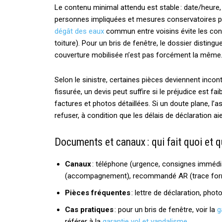
Le contenu minimal attendu est stable : date/heur
personnes impliquées et mesures conservatoires pri
dégât des eaux
commun entre voisins évite les conf
toiture). Pour un bris de fenêtre, le dossier disting
couverture mobilisée n’est pas forcément la même
Selon le sinistre, certaines pièces deviennent inconto
fissurée, un devis peut suffire si le préjudice est fa
factures et photos détaillées. Si un doute plane, 
refuser, à condition que les délais de déclaration ai
Documents et canaux : qui fait quoi et 
Canaux
: téléphone (urgence, consignes immédia
(accompagnement), recommandé AR (trace form
Pièces fréquentes
: lettre de déclaration, phot
Cas pratiques
: pour un bris de fenêtre, voir la
g
référer à la
garantie vol et vandalisme
.